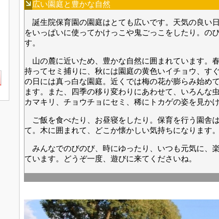
広い園庭と豊かな自然
誕生院保育園の園庭はとても広いです。天気の良い日
をいっぱいに使ってかけっこや鬼ごっこをしたり。の
す。
山の麓に近いため、豊かな自然に囲まれています。春
持ってセミ捕りに、秋には園庭の黄色いイチョウ、す
の日には真っ白な園庭。近くでは梅の花が膨らみ始め
ます。また、四季の移り変わりにあわせて、いろんな
カマキリ、チョウチョにセミ、稀にトカゲの姿を見か
ご飯を食べたり、お昼寝をしたり。保育を行う園舎は
て。木に囲まれて、どこか懐かしい気持ちになります
みんなでのびのび、時にゆったり、いつも元気に、楽
ています。どうぞ一度、遊びに来てくださいね。