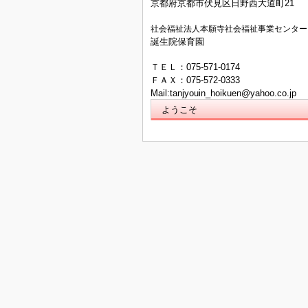
京都府京都市伏見区日野西大道町21
社会福祉法人本願寺社会福祉事業センター
誕生院保育園
ＴＥＬ：075-571-0174
ＦＡＸ：075-572-0333
Mail:
tanjyouin_hoikuen@yahoo.co.jp
ようこそ