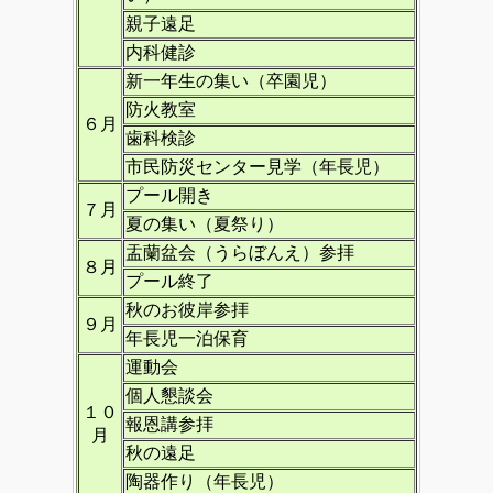
親子遠足
内科健診
新一年生の集い（卒園児）
防火教室
６月
歯科検診
市民防災センター見学（年長児）
プール開き
７月
夏の集い（夏祭り）
盂蘭盆会（うらぼんえ）参拝
８月
プール終了
秋のお彼岸参拝
９月
年長児一泊保育
運動会
個人懇談会
１０
報恩講参拝
月
秋の遠足
陶器作り（年長児）