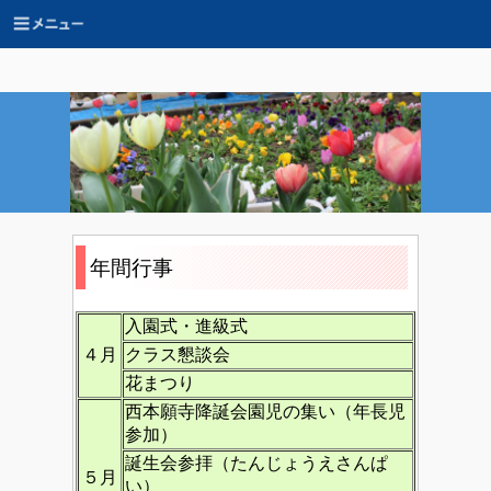
年間行事
入園式・進級式
４月
クラス懇談会
花まつり
西本願寺降誕会園児の集い（年長児
参加）
誕生会参拝（たんじょうえさんぱ
５月
い）