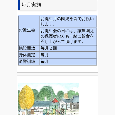
毎月実施
お誕生月の園児を皆でお祝い
します。
お誕生会
お誕生会の日には、該当園児
の保護者の方も一緒に給食を
召し上がって頂けます。
施設開放
毎月２回
身体測定
毎月
避難訓練
毎月