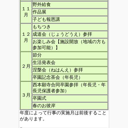
野外給食
１１
作品展
月
子ども報恩講
もちつき
１２
成道会（じょうどうえ）参拝
月
お楽しみ会【施設開放（地域の方も
参加可能）】
節分
生活発表会
２月
涅槃会（ねはんえ）参拝
卒園記念茶会（年長児）
西本願寺合同卒園参拝（年長児・年
長児保護者参加）
３月
卒園式
春のお彼岸
年度によって行事の実施月は前後すること
があります。